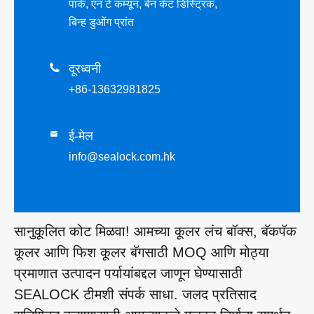
पार्क, एन टे कम्यून, बेन कॅट डिस्ट्रिक,
बिन्ह डुओंग प्रांत

दूरध्वनी
+86-13632981825
ई-मेल

info@sealock.com.hk
सानुकूलित कोट मिळवा! आमच्या कूलर लंच बॉक्स, बॅकपॅक
कूलर आणि फिश कूलर बॅगसाठी MOQ आणि मोठ्या
प्रमाणात उत्पादन पर्यायांबद्दल जाणून घेण्यासाठी
SEALOCK टीमशी संपर्क साधा. जलद प्रतिसाद