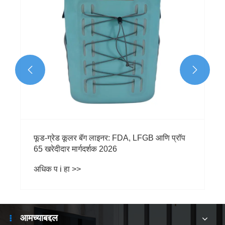


फूड-ग्रेड कूलर बॅग लाइनर: FDA, LFGB आणि प्रॉप
65 खरेदीदार मार्गदर्शक 2026
अधिक प i हा >>
आमच्याबद्दल