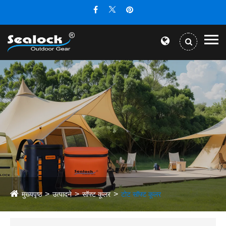
मुख्यपृष्ठ
उत्पादने
सॉफ्ट कूलर
टोट सॉफ्ट कूलर