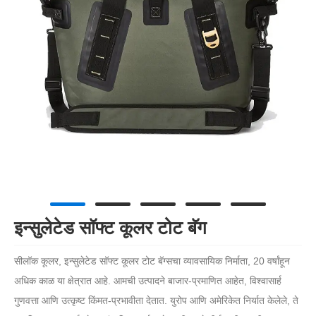
इन्सुलेटेड सॉफ्ट कूलर टोट बॅग
सीलॉक कूलर, इन्सुलेटेड सॉफ्ट कूलर टोट बॅग्सचा व्यावसायिक निर्माता, 20 वर्षांहून
अधिक काळ या क्षेत्रात आहे. आमची उत्पादने बाजार-प्रमाणित आहेत, विश्वासार्ह
गुणवत्ता आणि उत्कृष्ट किंमत-प्रभावीता देतात. युरोप आणि अमेरिकेत निर्यात केलेले, ते