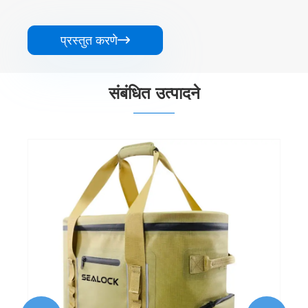
प्रस्तुत करणे

संबंधित उत्पादने
लहान कूलर टोट बॅग
अधिक प i हा >>