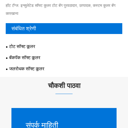
हॉट टॅग्ज: इन्सुलेटेड सॉफ्ट कूलर टोट बॅग पुरवठादार, उत्पादक, कस्टम कूलर बॅग
कारखाना
संबंधित श्रेणी
टोट सॉफ्ट कूलर
बॅकपॅक सॉफ्ट कूलर
जलरोधक सॉफ्ट कूलर
चौकशी पाठवा
संपर्क माहिती