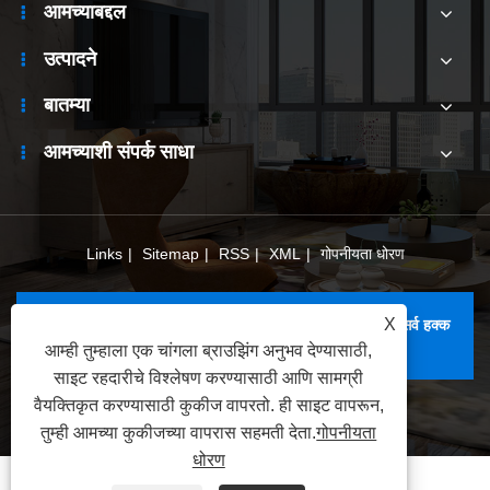
आमच्याबद्दल
उत्पादने
बातम्या
आमच्याशी संपर्क साधा
Links
|
Sitemap
|
RSS
|
XML
|
गोपनीयता धोरण
X
कॉपीराइट © 2025 YiFuLong Outdoor Gear Co., Ltd. सर्व हक्क
राखीव.
आम्ही तुम्हाला एक चांगला ब्राउझिंग अनुभव देण्यासाठी,
साइट रहदारीचे विश्लेषण करण्यासाठी आणि सामग्री
वैयक्तिकृत करण्यासाठी कुकीज वापरतो. ही साइट वापरून,
तुम्ही आमच्या कुकीजच्या वापरास सहमती देता.
गोपनीयता
धोरण