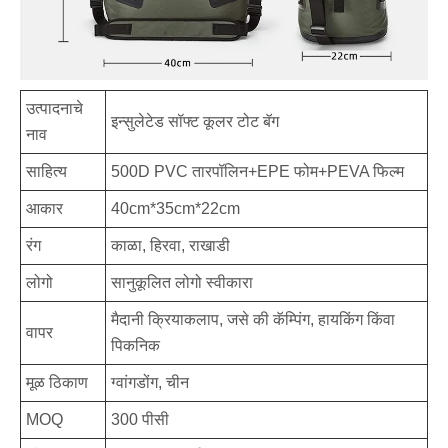
उत्पादनाचे
इन्सुलेटेड सॉफ्ट कूलर टोट बॅग
नाव
साहित्य
500D PVC तारपॉलिन+EPE फोम+PEVA फिल्म
आकार
40cm*35cm*22cm
रंग
काळा, हिरवा, राखाडी
लोगो
सानुकूलित लोगो स्वीकारा
मैदानी क्रियाकलाप, जसे की कॅम्पिंग, हायकिंग किंवा
वापर
पिकनिक
मूळ ठिकाण
ग्वांगडोंग, चीन
MOQ
300 पीसी